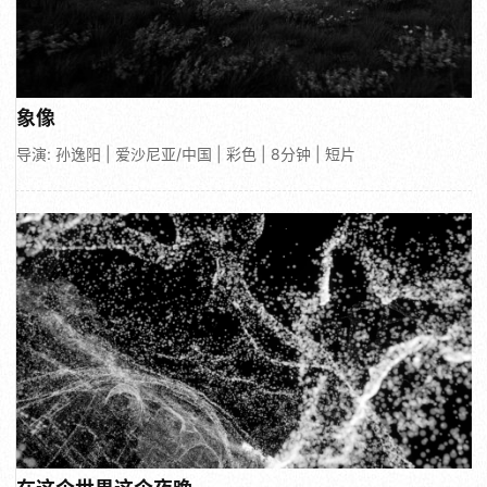
象像
导演: 孙逸阳 | 爱沙尼亚/中国 | 彩色 | 8分钟 | 短片