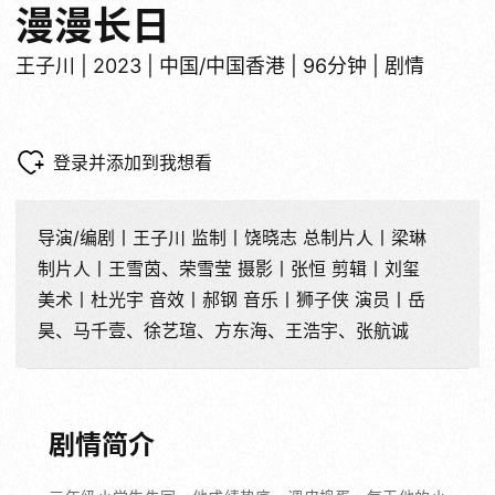
漫漫长日
王子川 | 2023 | 中国/中国香港 | 96分钟 | 剧情
登录并添加到我想看
导演/编剧丨王子川 监制丨饶晓志 总制片人丨梁琳
制片人丨王雪茵、荣雪莹 摄影丨张恒 剪辑丨刘玺
美术丨杜光宇 音效丨郝钢 音乐丨狮子侠 演员丨岳
昊、马千壹、徐艺瑄、方东海、王浩宇、张航诚
剧情简介