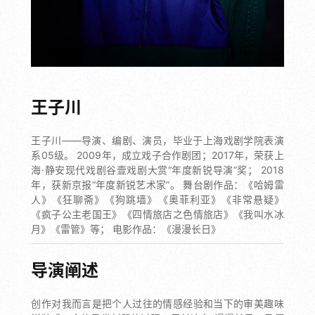
王子川
王子川——导演、编剧、演员，毕业于上海戏剧学院表演
系05级。 2009年，成立戏子合作剧团；2017年，荣获上
海·静安现代戏剧谷壹戏剧大赏“年度新锐导演”奖； 2018
年，获新京报“年度新锐艺术家”。 舞台剧作品：《哈姆雷
人》《狂聊斋》《狗跳墙》《奥菲利亚》《非常悬疑》
《疯子公主老国王》《四情旅店之色情旅店》《我叫水冰
月》《雷管》等； 电影作品：《漫漫长日》
导演阐述
创作对我而言是把个人过往的情感经验和当下的审美趣味