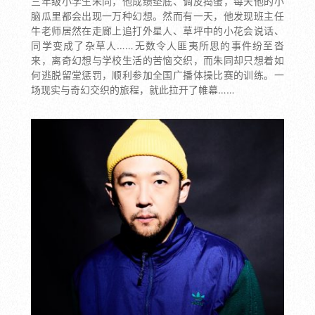
三年级小学生朱同，他成绩垫底、调皮捣蛋，每天他的小
脑瓜里都会出现一万种幻想。然而有一天，他发现班主任
牛老师居然在走廊上追打外星人、草坪中的小花会说话、
同学变成了杂草人……无数令人匪夷所思的事件纷至沓
来，离奇幻想与学校生活的苦恼交织，而朱同却只想着如
何逃脱留堂惩罚，顺利参加全国广播体操比赛的训练。一
场现实与奇幻交织的旅程，就此拉开了帷幕……