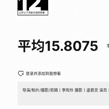
平均15.8075
登录并添加到我想看
导演/制片/摄影/剪辑丨李宛伶 摄影丨逯君灵 演