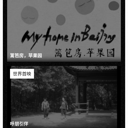
篱笆房，苹果园
世界首映
呼朋引伴