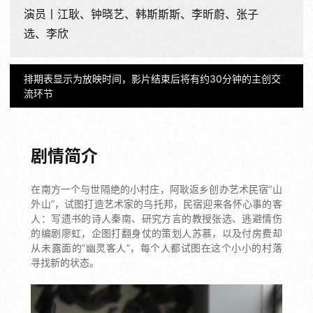
演员丨江耿、钟晓艺、韩斯斯斯、李昕蔚、张子
选、李欣
排期表显示为放映时间，影片结束后将有约30分钟的主创交
流环节
剧情简介
在南方一个与世隔绝的小村庄，阿耿返乡创办艺术民宿”山
外山”，试图打造艺术家的乌托邦，民宿迎来各怀心事的客
人：写遗书的诗人秦南、研究方言的教授张选、逃避情伤
的编剧廖虹，企图打翻身仗的策划人苏慕，以及付房费却
从未露面的”幽灵客人”，每个人都试图在这个小小的村落
寻找新的状态。