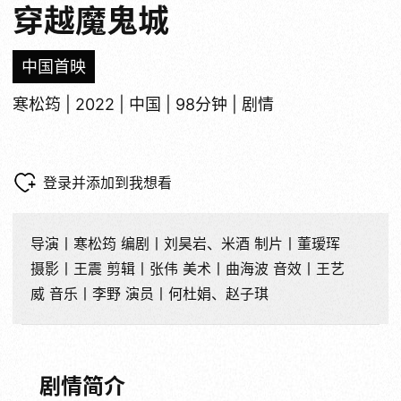
穿越魔鬼城
中国首映
寒松筠 | 2022 | 中国 | 98分钟 | 剧情
登录并添加到我想看
导演丨寒松筠 编剧丨刘昊岩、米酒 制片丨董瑷珲
摄影丨王震 剪辑丨张伟 美术丨曲海波 音效丨王艺
威 音乐丨李野 演员丨何杜娟、赵子琪
剧情简介