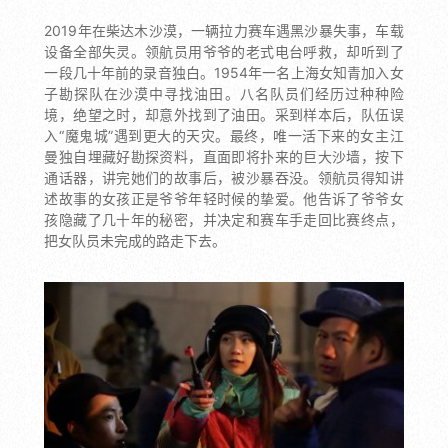
2019年在柴达木沙漠，一辆拉力赛车遇黑沙暴失事，车载
设备全部失灵。领航员用爷爷的老式电台呼救，却听到了
一段几十年前的录音独白。1954年一名上海女知青加入女
子勘探队在沙漠中寻找油田。八名队员们经历过种种险
境，绝望之时，却意外找到了油田。采到样本后，队伍误
入“魔鬼城”遇到更大的天灾。最终，唯一活下来的女主江
曼独自埋藏好勘探资料，直面即将扑来的巨大沙墙，按下
通话器，讲完她们的故事后，被沙暴吞没。领航员得知讲
述故事的女孩正是爷爷年轻时候的挚爱。他告诉了爷爷女
孩隐藏了几十年的秘密，并决定和赛车手走回比赛终点，
把女队员未完成的路走下去。