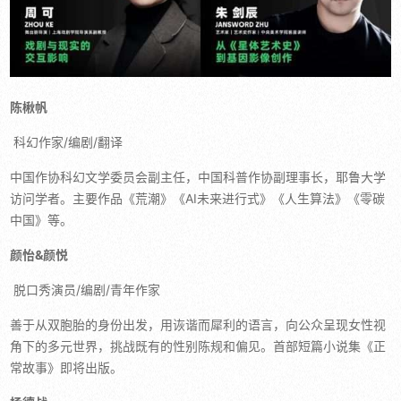
陈楸帆
科幻作家/编剧/翻译
中国作协科幻文学委员会副主任，中国科普作协副理事长，耶鲁大学
访问学者。主要作品《荒潮》《AI未来进行式》《人生算法》《零碳
中国》等。
颜怡&颜悦
脱口秀演员/编剧/青年作家
善于从双胞胎的身份出发，用诙谐而犀利的语言，向公众呈现女性视
角下的多元世界，挑战既有的性别陈规和偏见。首部短篇小说集《正
常故事》即将出版。