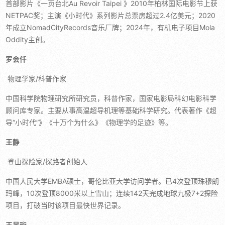
首部影片《一页台北Au Revoir Taipei 》2010年柏林国际电影节上获
NETPAC奖；主演
《小时代》
系列影片总票房超过2.4亿美元；2020
年成立NomadCityRecords音乐厂牌；2024年，有机电子项目Mola
Oddity主创。
罗会仟
物理学家/科普作家
中国科学院物理研究所研究员，科普作家，国家电影局科幻电影科学
顾问库专家。主要从事高温超导机理等基础科学研究。代表著作《超
导“小时代”》
《十万个为什么》
《物理学的足迹》等。
王静
登山探险家/探路者创始人
中国人民大学EMBA硕士，哥伦比亚大学访问学者。已4次登顶珠穆朗
玛峰，10次登顶8000米以上雪山；连续142天完成地球九极7+2探险
项目，打破当时该项目最快世界记录。
王昱珩