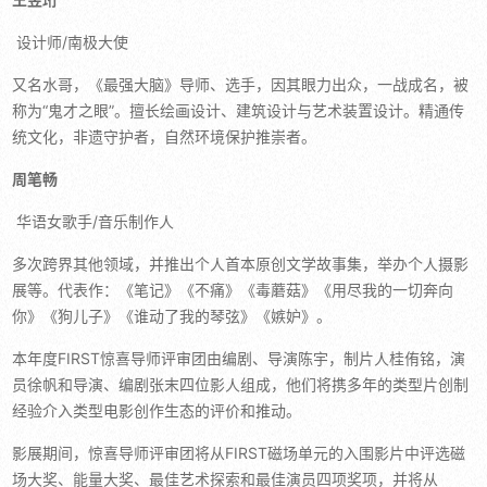
设计师/南极大使
又名水哥，《最强大脑》导师、选手，因其眼力出众，一战成名，被
称为“鬼才之眼”。擅长绘画设计、建筑设计与艺术装置设计。精通传
统文化，非遗守护者，自然环境保护推崇者。
周笔畅
华语女歌手/音乐制作人
多次跨界其他领域，并推出个人首本原创文学故事集，举办个人摄影
展等。代表作：《笔记》《不痛》《毒蘑菇》《用尽我的一切奔向
你》《狗儿子》《谁动了我的琴弦》《嫉妒》。
本年度FIRST惊喜导师评审团由编剧、导演陈宇，制片人桂侑铭，演
员徐帆和导演、编剧张末四位影人组成，他们将携多年的类型片创制
经验介入类型电影创作生态的评价和推动。
影展期间，惊喜导师评审团将从FIRST磁场单元的入围影片中评选磁
场大奖、能量大奖、最佳艺术探索和最佳演员四项奖项，并将从