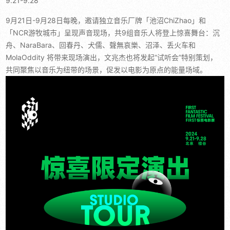
9.21-9.28
9月21日-9月28日每晚，邀请独立音乐厂牌「池沼ChiZhao」和
「NCR游牧城市」呈现声音现场，共9组音乐人将登上惊喜舞台：沉
舟、NaraBara、回春丹、犬儒、聲無哀樂、沼泽、丢火车和
MolaOddity 将带来现场演出，文兆杰也将发起“试听会”特别策划，
共同聚焦以音乐为纽带的场景，促发以电影为原点的能量场域。