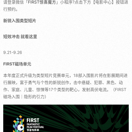
请登录微信「
FIRST惊喜魔方
」小程序?点击下方【电影中心】按钮进
行预约。
新锐入围类型短片
短效冲击 就看这里
9.21-9.26
FIRST磁场单元
本年度正式升级为类型短片竞赛单元，18部入围影片将在影展期间进
行展映，富于勇气与个性的新锐创作，击中悬疑、犯罪、黑色、动
作、家庭、儿童、惊悚等17个类型的靶心，发射高伏电流。（FIRST
磁场入围｜隐形的引力）