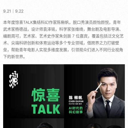
9.21｜9.22
本年度惊喜TALK集结科幻作家陈楸帆，脱口秀演员颜怡颜悦，青年
武术家杨德战，设计师袁泽铭，科学家张维绮，舞台剧及电影导演、
编剧周可，艺术家、艺术史作家朱剑辰 7 位嘉宾，覆盖包括泛文化艺
术、尖端科研创新和体育运动等多个专业领域，借跨界之力打破壁
垒，帮助青年电影人实现多维度发展，引领观众们进入不同行业视角
下的新世界。