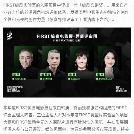
FIRST编剧实验室的入围项目中评出一席「编剧咨询奖」。用来自产
业各方位的前沿视角构筑评价体系，发掘类型电影生态中独特的创作
个性和无畏的创作力量（惊喜导师评审团丨看清脚下之路）。
本年度FIRST惊喜电影展迎来由韩庚、佟丽娅和张若昀组成的FIRST
惊喜主理人阵容。三位主理人将对本年度FIRST类型片实验室的项目
大纲和FIRST磁场单元的入围影片进行有针对性的阅览，并在影展期
间深入参与公开评议、媒体见面会、惊喜盛典荣誉颁布等场景，将关