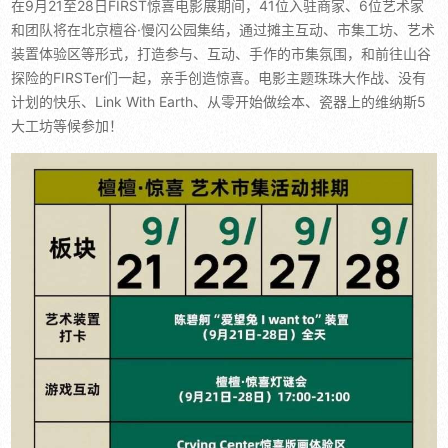
在9月21至28日FIRST惊喜电影展期间，41位入驻商家、6位艺术家
和团队将在北京檀谷·慢闪公园集结，通过摊主互动、市集工坊、艺术
装置体验区等形式，打造参与、互动、手作的市集氛围，和前往山谷
探险的FIRSTer们一起，亲手创造惊喜。电影主题珠珠大作战、没有
计划的快乐、Link With Earth、从零开始做绘本、瓷器上的维纳斯5
大工坊等候参加！