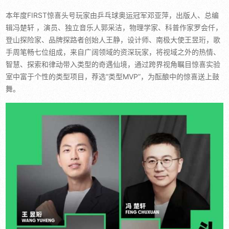
本年度FIRST惊喜头号玩家由乒乓球奥运冠军邓亚萍，出版人、总编
辑冯楚轩 ，演员、独立音乐人郭采洁，物理学家、科普作家罗会仟，
登山探险家、品牌探路者创始人王静，设计师、南极大使王昱珩，歌
手周笔畅七位组成，来自广阔领域的资深玩家，将视域之外的热情、
智慧、探索和律动带入类型的奇遇仙境，通过跨界视角瞩目惊喜实验
室中富于个性的类型项目，荐选“类型MVP”，为酝酿中的惊喜送上鼓
舞。