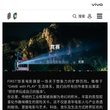
搜索
竞赛
>
>
竞赛
首页
惊喜电影展2026
FIRST惊喜电影展是一场关于想象力的旷野历险。植根于
“GAME with PLAY” 生态体系，我们向所有创作者发出邀请：
“把世界玩成自己的版本”。
在这里，传统的工业框架被拆解为奇幻的积木，丰富的类型叙
事化作趣味横生的冒险关卡。这不仅是青年电影人与产业奇遇
的磁场，更是电影与艺术、科技、音乐及生活方式跨界狂欢的