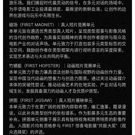
游乐场。我们捕捉时代最灵动的信号，在多元对话的场域中，
为华语电影工业投递最顽皮、最叛逆的新鲜血液，让创作的边
界在游戏与玩乐中无限生长。
磁场（FIRST MAGNET）｜真人短片竞赛单元
本单元旨在遴选优秀类型真人短片，呈现类型叙事与影像风格
的当代创作趋势，为具备实验精神的青年创作者提供与观众及
电影产业的对话声场。单元致力于打造包容多元类型标签的交
互空间，鼓励创作者在类型框架内进行视听语言的深度探索，
实现艺术表达与大众共鸣的平衡。
竹蜻蜓（FIRST HOPSTER）｜动画短片竞赛单元
本单元致力于助力兼具语法创新与国际视野的动画创作力量，
呈现中国当代动画的想象力与创造力图景。通过关注动画媒介
本体的突破性尝试，推动动画艺术的在地实验、产业对话与跨
域生长，发掘具备潜力的动画人才及优质IP原型。
拼图（FIRST JIGSAW）｜真人短片展映单元
本单元致力于在更广阔的视野内撷取奇想，编汇逸事，籍录漫
谈，以此补充类型创作的坐标谱系。作为影展多元生态的重要
补充，拼图单元侧重于展示具有独特视角和跨界特质的影像作
品。入围影片均有资格参与 FIRST 惊喜电影展“共振大奖”（观
众选择奖）的评选。