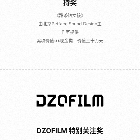
持奖
《甜茶馆女孩》
由北京Petface Sound Design工
作室提供
奖项价值:非现金类｜价值三十万元
DZOFILM 特别关注奖