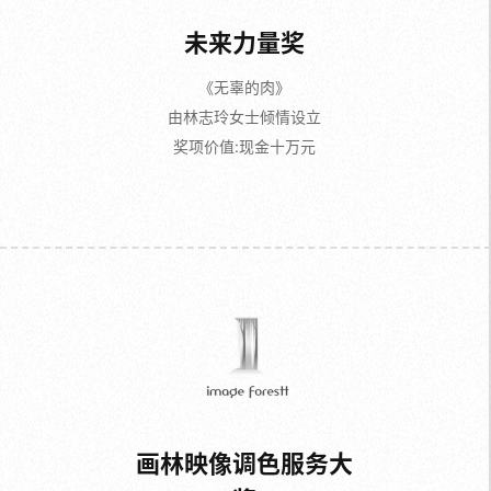
未来力量奖
《无辜的肉》
由林志玲女士倾情设立
奖项价值:现金十万元
画林映像调色服务大