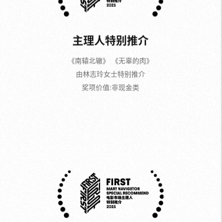
《南辕北辙》 《无辜的肉》
由林志玲女士特别推介
奖项价值:非现金类
主理人特别推介
《观鸟的人》