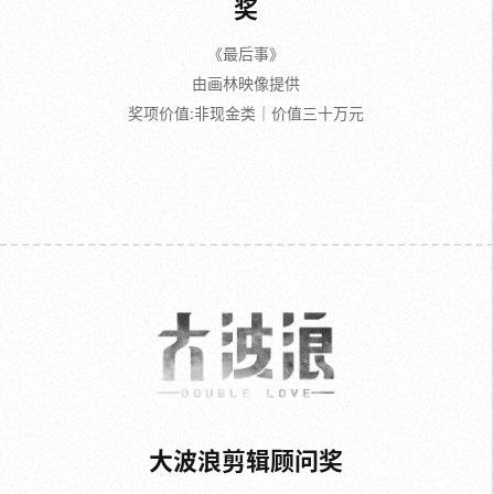
奖
《最后事》
由画林映像提供
奖项价值:非现金类｜价值三十万元
大波浪剪辑顾问奖