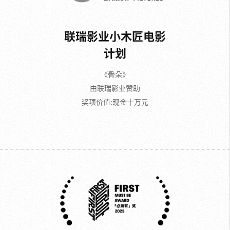
联瑞影业小木匠电影
计划
《骨朵》
由联瑞影业赞助
奖项价值:现金十万元