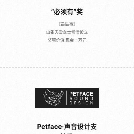
“必须有”奖
《最后事》
由张天爱女士倾情设立
奖项价值:现金十万元
Petface·声音设计支