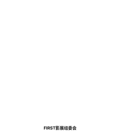
FIRST影展组委会
地址:北京市朝阳区半截塔路55号七
棵树创意园C6-1
邮箱:
info@firstfilm.org.cn
招聘邮箱:
hr@firstfilm.org.cn
电话:010-85564221