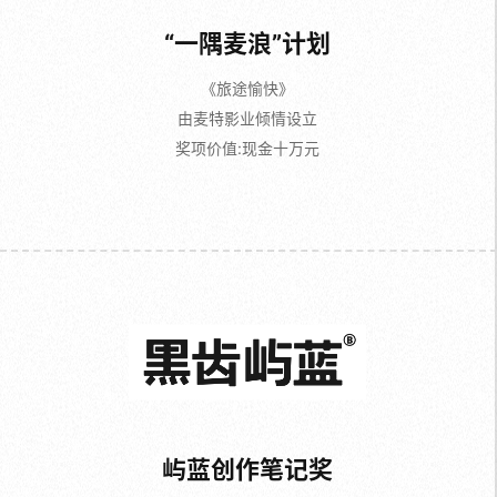
“一隅麦浪”计划
《旅途愉快》
由麦特影业倾情设立
奖项价值:现金十万元
屿蓝创作笔记奖