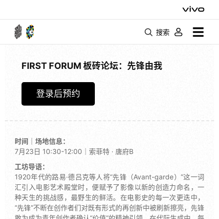
搜索
FIRST FORUM 板砖论坛：先锋由我
登录后预约
时间｜场地信息：
7月23日 10:30-12:00｜索菲特 · 唐府B
工坊导语：
1920年代的路易·德吕克等人将“先锋（Avant-garde）”这一词
汇引入电影艺术殿堂时，便赋予了影像以新的创造力命名，一
种天生的挑战感，最野生的鲜活。在电影史的每一次更迭中，
“先锋”不断在创作者们对既有形式的再创新中被刷新擦亮，先锋
敢为成为青年创作者确认“价值”的精神引领。在代际生成中，每