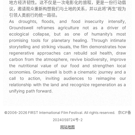
地方经济韧性。这不仅是一次电影化的旅程，更是一份行动倡
议，邀请观众重新构想我们与土地的关系，并以此将“再生”视为
引领人类前行的统一路径。
As droughts, floods, and food insecurity intensify,
Groundswell reframes agriculture not as a driver of
ecological collapse, but as one of humanity’s most
promising tools for planetary healing. Through intimate
storytelling and striking visuals, the film demonstrates how
regenerative approaches can rebuild soil health, draw
carbon from the atmosphere, revive biodiversity, improve
the nutritional value of our food and strengthen local
economies. Groundswell is both a cinematic journey and a
call to action, inviting audiences to reimagine our
relationship with the land and recognize regeneration as a
unifying path forward.
©2006-2026 FIRST International Film Festival. All rights reserved.
京ICP备
2024059724号-2
网站地图