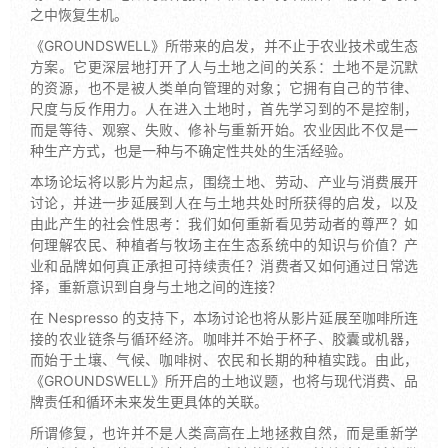
之中恢复生机。
《GROUNDSWELL》所带来的启发，并不止于农业技术或生态
方案。它更深层地打开了人与土地之间的关系：土地不是沉默
的资源，也不是被人类单向管理的对象；它拥有自己的节律、
尺度与反作用力。人在进入土地时，首先学习到的不是控制，
而是等待、观察、失败、修补与重新开始。农业因此不仅是一
种生产方式，也是一种与不确定性共处的生活经验。
本场论坛将以影片为起点，围绕土地、劳动、产业与消费展开
讨论，并进一步延展到人在与土地共处时所获得的启发，以及
由此产生的社会性思考：我们如何重新看见劳动者的尊严？如
何理解农民、种植者与牧场主在生态系统中的知识与价值？产
业和品牌如何真正承担可持续责任？消费者又如何通过日常选
择，重新意识到自身与土地之间的连接？
在 Nespresso 的支持下，本场讨论也将从影片延展至咖啡所连
接的农业链条与循环经济。咖啡并不始于杯子、胶囊或机器，
而始于土壤、气候、咖啡树、农民和长期的种植实践。由此，
《GROUNDSWELL》所开启的土地议题，也将与现代消费、品
牌责任和循环未来发生更具体的关联。
所谓修复，也许并不是人类高高在上地拯救自然，而是重新学