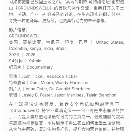
习如何把自己放回土地之中。“高地的期待·可持续论坛”希望借
由《GROUNDSWELL》的首映与创作交流，重新打开关于土
地、劳动、产业与社会关系的讨论，在生态现实的倒计时中，
寻找一种更谦卑、更持续，也更具行动力的未来想象。
影片信息：
GROUNDSWELL
美国，哥伦比亚，肯尼亚，印度，巴西 ｜ United States,
Colombia, Kenya, India, Brazil
2026 ｜ 2026
94分钟 ｜ 94min
纪录片｜ Documentary
导演｜Josh Tickell, Rebecca Tickell
特邀嘉宾｜Demi Moore, Woody Harrelson
制片人｜Anna Oster, Dr. Gunhild Stordalen
剪辑｜Lesley B. Foster, Jason Martinez, Talain Blanchon
在全球旱涝灾害频发、粮食安全危机加剧的背景下，
《Groundswell》将农业重新定义——它不再是生态崩溃的推
手，而是人类疗愈地球最有潜力的工具之一。通过细腻的叙事
与震撼的视觉语言，本片展示了再生农业如何重塑土壤健康、
从大气中固碳、复苏生物多样性、提升食物营养价值，并增强