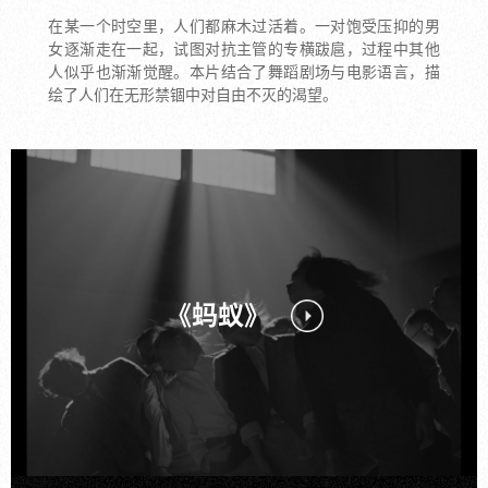
在某一个时空里，人们都麻木过活着。一对饱受压抑的男
女逐渐走在一起，试图对抗主管的专横跋扈，过程中其他
人似乎也渐渐觉醒。本片结合了舞蹈剧场与电影语言，描
绘了人们在无形禁锢中对自由不灭的渴望。
《蚂蚁》