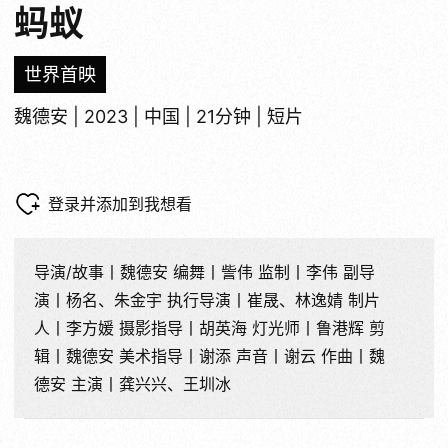
蚂蚁
世界首映
魏德安 | 2023 | 中国 | 21分钟 | 短片
登录并添加到我想看
导演/故事丨魏德安 编舞丨訾伟 监制丨李伟 副导
演丨杨名、朱金宇 执行导演丨崔晟、林逸婧 制片
人丨李方媛 摄影指导丨胡英海 灯光师丨鲁港辉 剪
辑丨魏德安 美术指导丨谢添 声音丨谢云 作曲丨魏
德安 主演丨龚兴兴、王圳冰