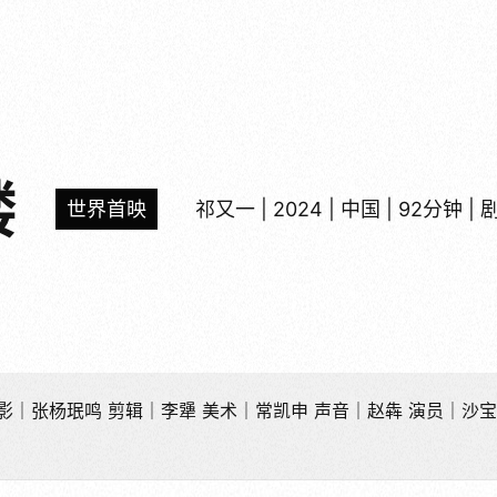
楼
世界首映
祁又一 | 2024 | 中国 | 92分钟 | 
影｜张杨珉鸣 剪辑｜李犟 美术｜常凯申 声音｜赵犇 演员｜沙