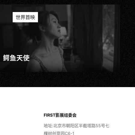
世界首映
鳄鱼天使
FIRST影展组委会
地址:北京市朝阳区半截塔路55号七
棵树创意园C6-1