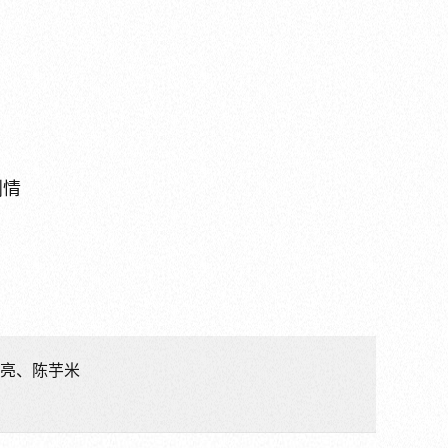
剧情
宝亮、陈芋米