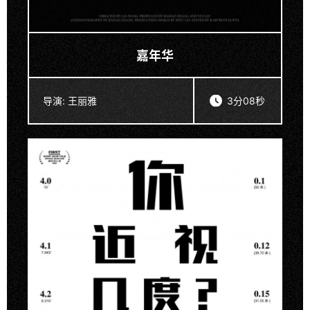
嘉年华
导演:
王丽雅
3分08秒