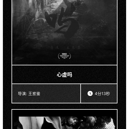
心虚吗
导演:
王岽鉴
4分13秒