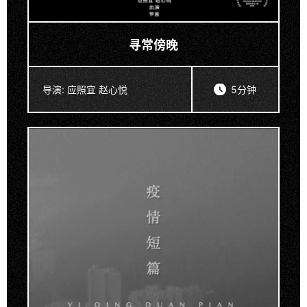
寻常傍晚
导演:
应照宜 赵心悦
5分钟