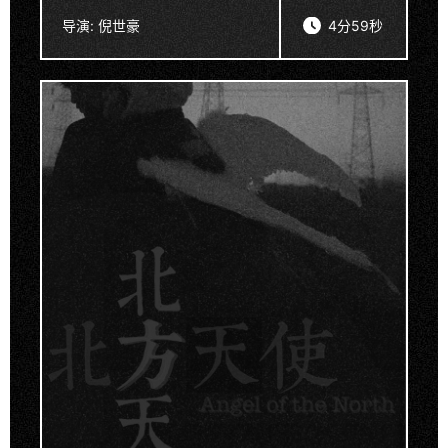
导演:
倪世豪
4分59秒