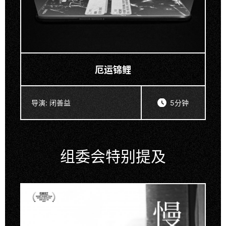
厄运锦鲤
导演:
闭善益
5分钟
组委会特别提及