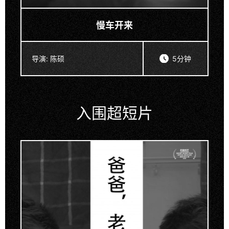
慢车开来
导演:
陈硕
5分钟
入围超短片