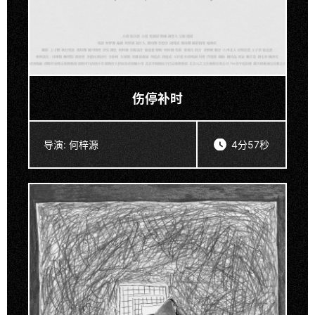
伤停补时
导演:
何梓源
4分57秒