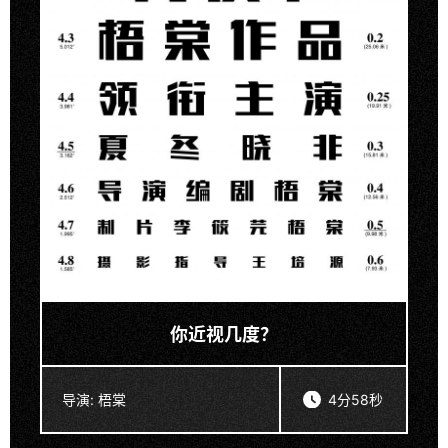
你近视几度？
导演:
梧棠
4分58秒