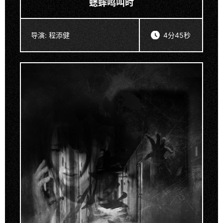
蟋蟀鸣叫时
导演:
程添健
4分45秒