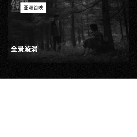
亚洲首映
全景漩涡