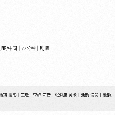
利亚/中国 | 77分钟 | 剧情
、池瑛 摄影丨王敏、李峥 声音丨张源康 美术丨池韵 演员丨池