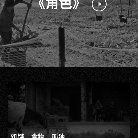
《角色》
饥饿，食物，孤独