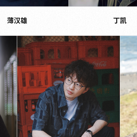
薄汉雄
丁凯