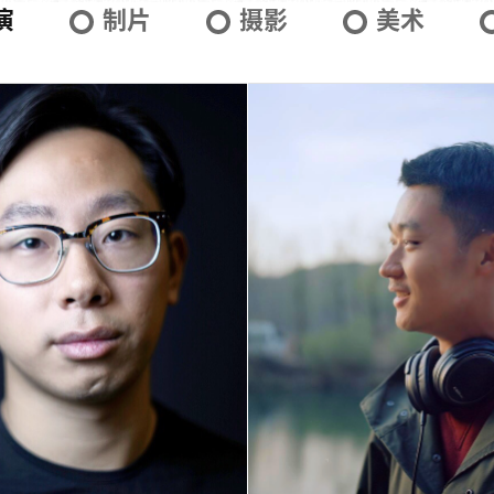
演
制片
摄影
美术