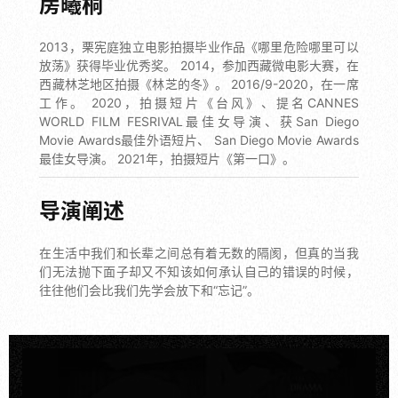
房曦桐
2013，栗宪庭独立电影拍摄毕业作品《哪里危险哪里可以
放荡》获得毕业优秀奖。 2014，参加西藏微电影大赛，在
西藏林芝地区拍摄《林芝的冬》。 2016/9-2020，在一席
工作。 2020，拍摄短片《台风》、提名CANNES
WORLD FILM FESRIVAL最佳女导演、获San Diego
Movie Awards最佳外语短片、 San Diego Movie Awards
最佳女导演。 2021年，拍摄短片《第一口》。
导演阐述
在生活中我们和长辈之间总有着无数的隔阂，但真的当我
们无法抛下面子却又不知该如何承认自己的错误的时候，
往往他们会比我们先学会放下和“忘记”。