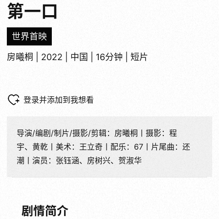
第一口
世界首映
房曦桐 | 2022 | 中国 | 16分钟 | 短片
登录并添加到我想看
导演/编剧/制片/摄影/剪辑：房曦桐丨摄影：程
宇、黄乾丨美术：王立奇丨配乐：67丨片尾曲：还
潮丨演员：张钰涵、房树兴、贺淑华
剧情简介